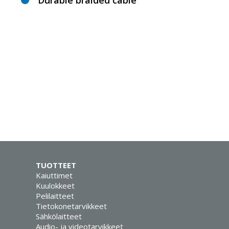
Durable braided cable
TUOTTEET
Kaiuttimet
Kuulokkeet
Pelilaitteet
Tietokonetarvikkeet
Sähkölaitteet
Audio- ja videotarvikkeet