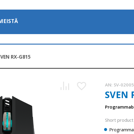
MEISTÄ
SVEN RX-G815
AN:
SV-0200
SVEN 
Programmab
Short product 
Programmab