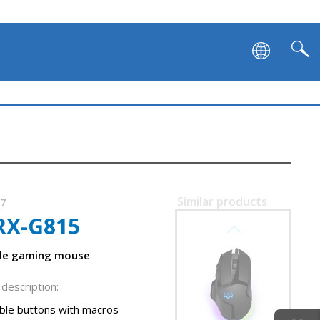
SVEN RX-G990
Similar products
57
RX-G815
SVEN RX-G980W
le gaming mouse
description:
le buttons with macros