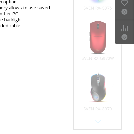
n option
mory allows to use saved
SVEN RX-G975
0
 other PC
e backlight
ided cable
0
SVEN RX-G970W
SVEN RX-G970