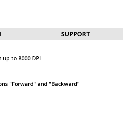
SVEN RX-G940W
N
SUPPORT
n up to 8000 DPI
SVEN RX-G930W
tons "Forward" and "Backward"
SVEN RX-G890