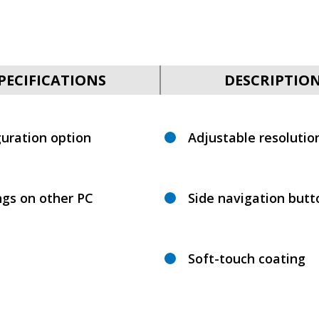
PECIFICATIONS
DESCRIPTIO
uration option
Adjustable resolutio
ngs on other PC
Side navigation but
Soft-touch coating