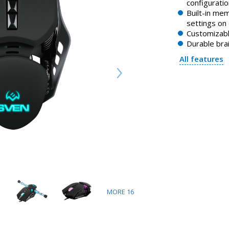
configuratio
Built-in me
settings on
Customizabl
Durable bra
All features
MORE
16