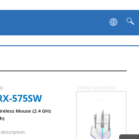
Similar products
58
RX-575SW
SVEN RX-G995
reless Mouse (2.4 GHz
h)
description: