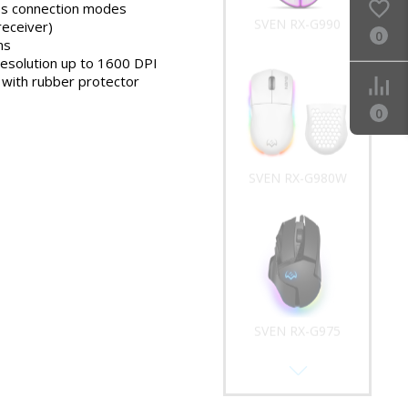
ss connection modes
SVEN RX-G990
receiver)
0
ns
resolution up to 1600 DPI
l with rubber protector
0
SVEN RX-G980W
SVEN RX-G975