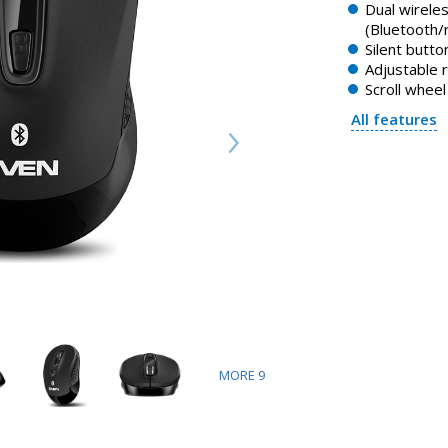
Dual wirele
(Bluetooth/
Silent butto
Adjustable 
Scroll whee
All features
MORE
9