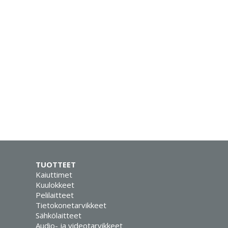
TUOTTEET
Kaiuttimet
Kuulokkeet
Pelilaitteet
Tietokonetarvikkeet
Sähkölaitteet
Audio- ja videotarvikkeet