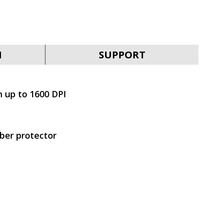
SVEN RX-G970W
N
SUPPORT
n up to 1600 DPI
SVEN RX-G970
bber protector
SVEN RX-G940W