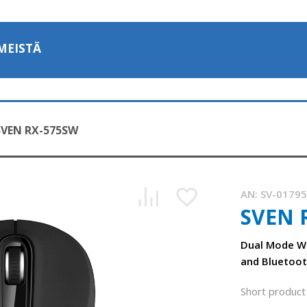
MEISTÄ
SVEN RX-575SW
AN:
SV-0179
SVEN 
Dual Mode Wi
and Bluetoot
Short product 