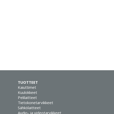
TUOTTEET
Kaiuttimet
Kuulokkeet
Pelilaitteet
Tietokonetarvikkeet
Sähkölaitteet
Audio- ja videotarvikkeet