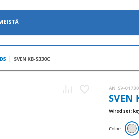
MEISTÄ
DS
SVEN KB-S330C
AN:
SV-0173
SVEN 
Wired set: k
Color: