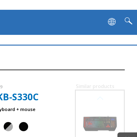
Similar products
09
KB-S330C
SVEN KB-G9700
eyboard + mouse