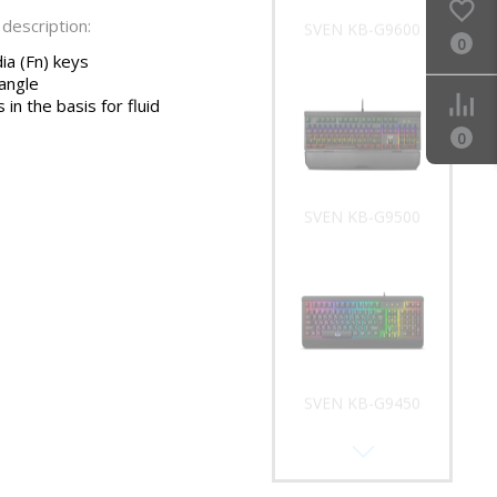
description:
SVEN KB-G9600
0
ia (Fn) keys
 angle
 in the basis for fluid
0
SVEN KB-G9500
SVEN KB-G9450