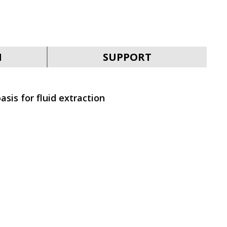
SVEN KB-G9400
N
SUPPORT
asis for fluid extraction
SVEN KB-G9300
SVEN KB-G9200