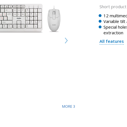
Short product 
12 multimed
Variable tilt
Special holes
extraction
All features
MORE
3