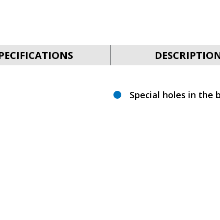
PECIFICATIONS
DESCRIPTIO
Special holes in the b