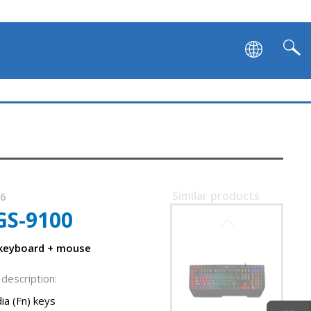
Similar products
36
GS-9100
SVEN KB-G9700
 keyboard + mouse
description:
ia (Fn) keys