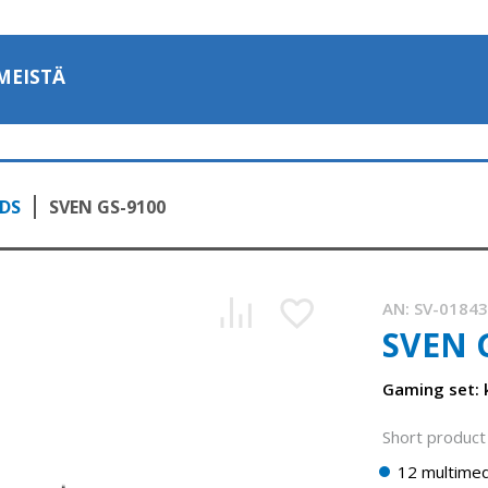
MEISTÄ
DS
SVEN GS-9100
AN:
SV-0184
SVEN 
Gaming set:
Short product 
12 multimed