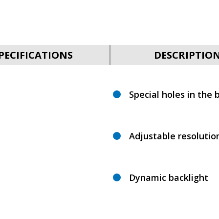
PECIFICATIONS
DESCRIPTIO
Special holes in the b
Adjustable resolutio
Dynamic backlight