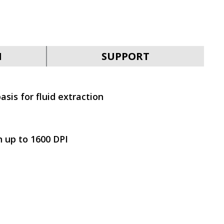
SVEN KB-G9400
N
SUPPORT
asis for fluid extraction
SVEN KB-G9300
n up to 1600 DPI
SVEN KB-G9200