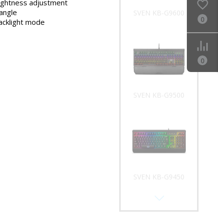
rightness adjustment
 angle
SVEN KB-G9600
0
acklight mode
0
SVEN KB-G9500
SVEN KB-G9450