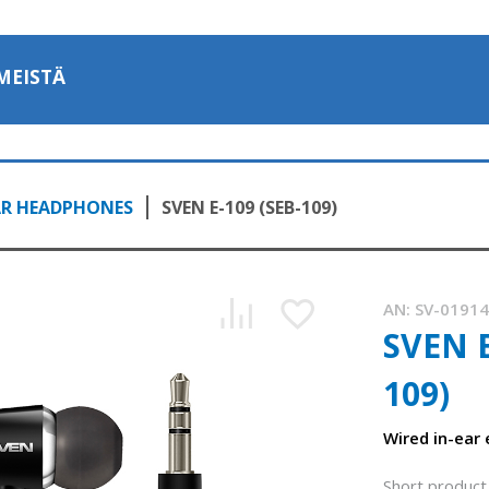
MEISTÄ
AR HEADPHONES
SVEN E-109 (SEB-109)
AN:
SV-0191
SVEN E
109)
Wired in-ear
Short product 