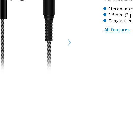
Stereo In-e
3.5 mm (3 p
Tangle-free
All features