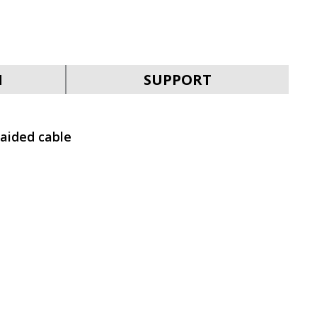
SVEN E-292M
N
SUPPORT
raided cable
SVEN E-310B
SVEN E-282M