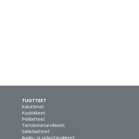
TUOTTEET
Kaiuttimet
Kuulokkeet
Pelilaitteet
Tietokonetarvikkeet
Sähkölaitteet
Audio- ja videotarvikkeet