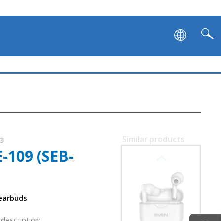
Similar products
43
-109 (SEB-
SVEN E-727BT
 earbuds
description: