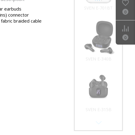
SVEN E-701BT
ar earbuds
0
ins) connector
 fabric braided cable
0
SVEN E-340B
SVEN E-315B