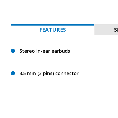
FEATURES
S
Stereo In-ear earbuds
3.5 mm (3 pins) connector