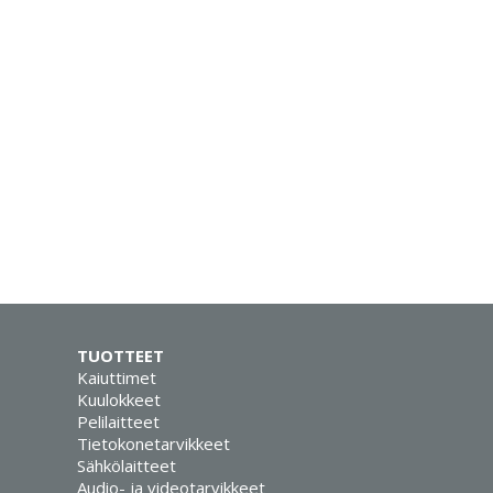
TUOTTEET
Kaiuttimet
Kuulokkeet
Pelilaitteet
Tietokonetarvikkeet
Sähkölaitteet
Audio- ja videotarvikkeet