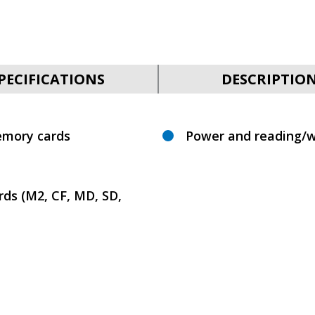
PECIFICATIONS
DESCRIPTIO
emory cards
Power and reading/wr
ds (M2, CF, MD, SD,