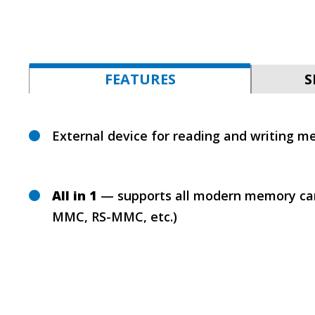
FEATURES
S
External device for reading and writing m
All in 1
— supports all modern memory car
MMC, RS-MMC, etc.)