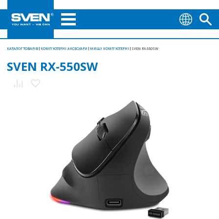
КАТАЛОГ ТОВАРІВ
КОМП'ЮТЕРНІ АКСЕСУАРИ
МИШІ КОМП'ЮТЕРНІ
SVEN RX-550SW
SVEN RX-550SW