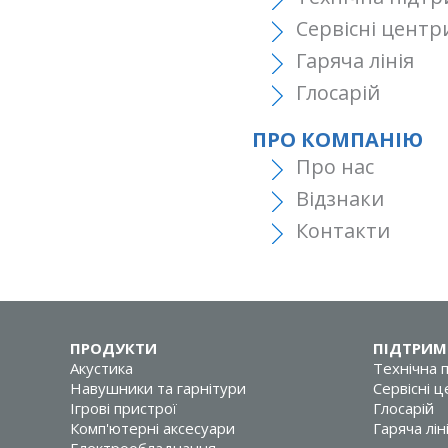
Сервісні центр
Гаряча лінія
Глосарій
ПРО КОМПАНІЮ
Про нас
Відзнаки
Контакти
ПРОДУКТИ
ПІДТРИМ
Акустика
Технічна 
Навушники та гарнітури
Сервісні 
Ігрові пристрої
Глосарій
Комп'ютерні аксесуари
Гаряча лін
Електрообладнання