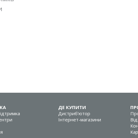
и
КА
ДЕ КУПИТИ
ПР
підтримка
Дистриб’ютор
Про
центри
Інтернет-магазини
Від
Кон
ія
Кар