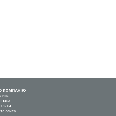
О КОМПАНІЮ
 нас
знаки
такти
та сайта