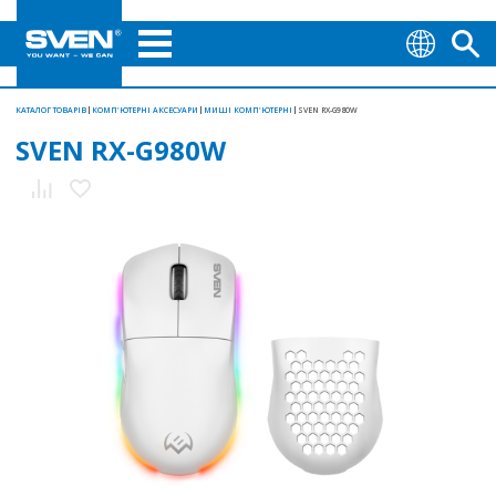
КАТАЛОГ ТОВАРІВ
КОМП'ЮТЕРНІ АКСЕСУАРИ
МИШІ КОМП'ЮТЕРНІ
SVEN RX-G980W
SVEN RX-G980W