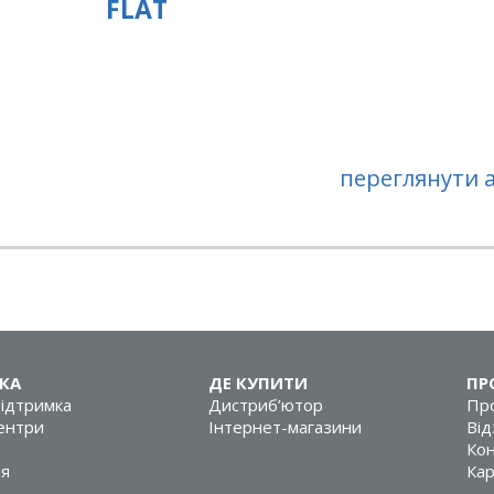
FLAT
переглянути ар
КА
ДЕ КУПИТИ
ПР
підтримка
Дистриб’ютор
Про
центри
Інтернет-магазини
Від
Кон
ія
Кар