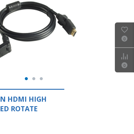
0
0
EN HDMI HIGH
EED ROTATE