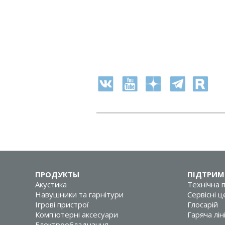
ПРОДУКТЫ
ПІДТРИМ
Акустика
Технічна 
Навушники та гарнітури
Сервісні 
Ігрові пристрої
Глосарій
Комп'ютерні аксесуари
Гаряча лін
Електрообладнання