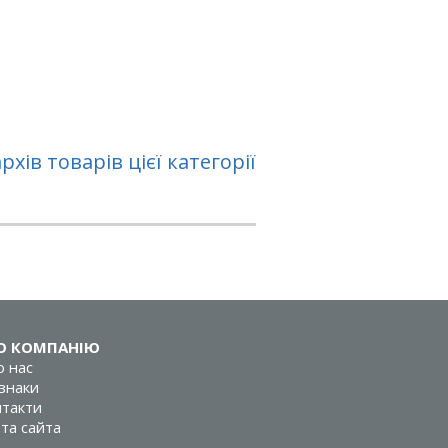
хів товарів цієї категорії
О КОМПАНІЮ
 нас
знаки
такти
та сайта