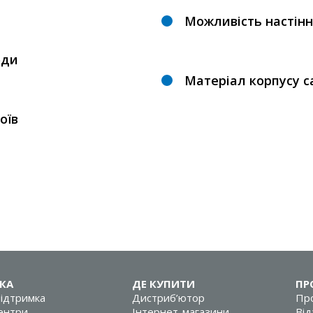
Можливість настінн
оди
Матеріал корпусу са
оїв
КА
ДЕ КУПИТИ
ПР
підтримка
Дистриб’ютор
Про
центри
Інтернет-магазини
Від