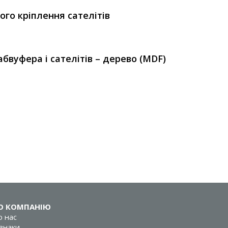
ого кріплення сателітів
бвуфера і сателітів – дерево (MDF)
О КОМПАНІЮ
 нас
знаки