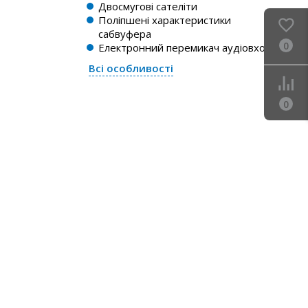
Двосмугові сателіти
Поліпшені характеристики
сабвуфера
0
Електронний перемикач аудіовходів
Всі особливості
0