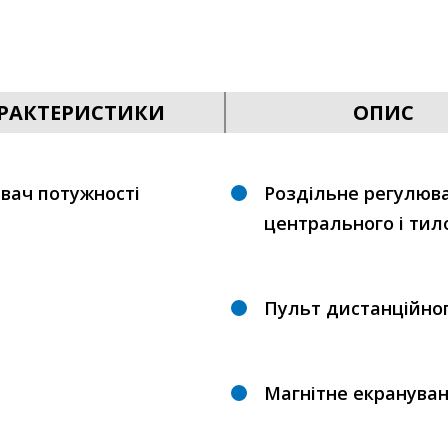
РАКТЕРИСТИКИ
ОПИС
вач потужності
Роздільне регулюван
центрального і тил
Пульт дистанційног
Магнітне екранува