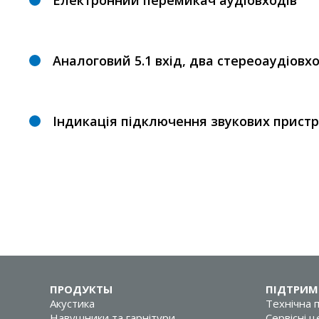
Електронний перемикач аудіовходів
Аналоговий 5.1 вхід, два стереоаудіовх
Індикація підключення звукових пристр
ПРОДУКТЫ
ПІДТРИМ
Акустика
Технічна 
Навушники та гарнітури
Сервісні 