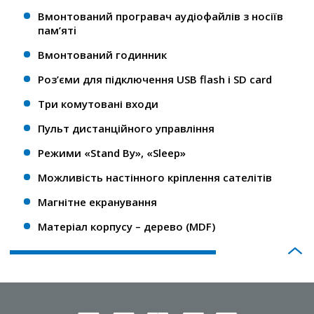
Вмонтований програвач аудіофайлів з носіїв
пам’ятi
Вмонтований годинник
Роз’єми для підключення USB flash і SD card
Три комутовані входи
Пульт дистанційного управління
Режими «Stand By», «Sleep»
Можливість настінного кріплення сателітів
Магнітне екранування
Матеріал корпусу – дерево (MDF)